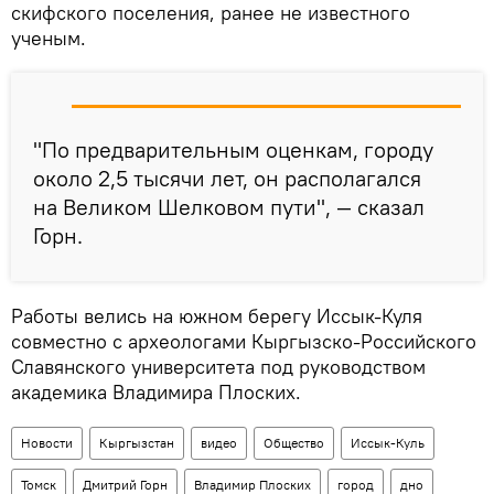
скифского поселения, ранее не известного
ученым.
"По предварительным оценкам, городу
около 2,5 тысячи лет, он располагался
на Великом Шелковом пути", — сказал
Горн.
Работы велись на южном берегу Иссык-Куля
совместно с археологами Кыргызско-Российского
Славянского университета под руководством
академика Владимира Плоских.
Новости
Кыргызстан
видео
Общество
Иссык-Куль
Томск
Дмитрий Горн
Владимир Плоских
город
дно