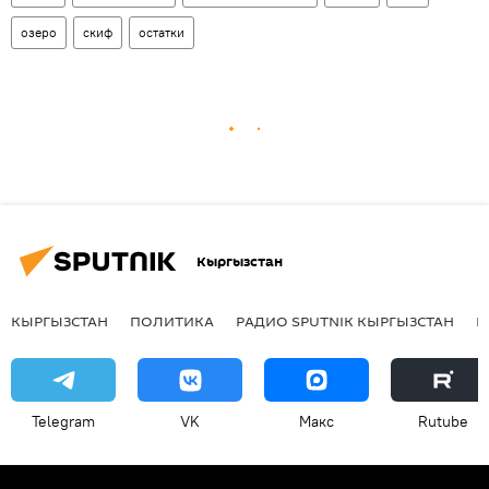
озеро
скиф
остатки
Кыргызстан
КЫРГЫЗСТАН
ПОЛИТИКА
РАДИО SPUTNIK КЫРГЫЗСТАН
Р
Telegram
VK
Макс
Rutube