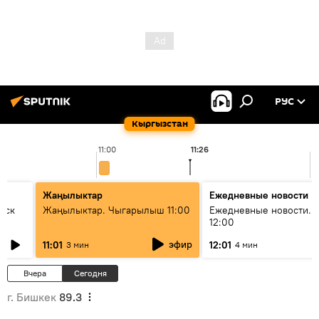
РУС
Кыргызстан
11:00
11:26
1
Жаңылыктар
Ежедневные новости
уск
Жаңылыктар. Чыгарылыш 11:00
Ежедневные новости. 
12:00
эфир
11:01
12:01
3 мин
4 мин
Вчера
Сегодня
г. Бишкек
89.3