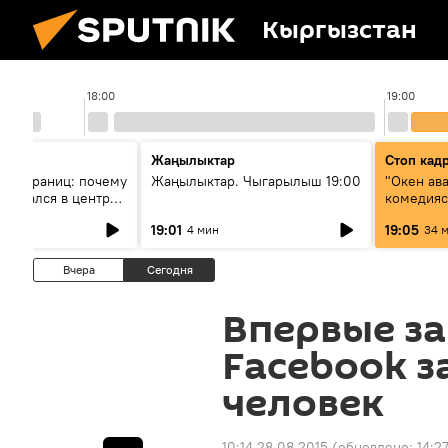
Кыргызстан
18:00
19:00
Жаңылыктар
Стоп кад
без границ: почему
Жаңылыктар. Чыгарылыш 19:00
"Окен ав
оказался в центре
комедия
знеса
19:01
19:05
4 мин
34 
Вчера
Сегодня
Впервые за
Facebook 
человек
10:14 28.08.2015
(обновлено:
14:2