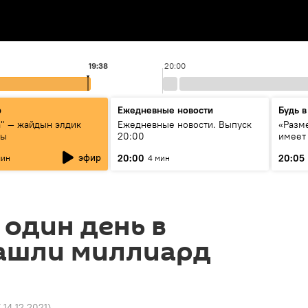
19:38
20:00
р
Ежедневные новости
Будь в
а" — жайдын элдик
Ежедневные новости. Выпуск
«Разме
сы
20:00
имеет
экспер
эфир
20:00
20:05
мин
4 мин
Росси
образ
 один день в
зашли миллиард
7 14.12.2021
)