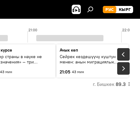
РУС
КЫРГ
21:00
22:00
 курсе
Ачык кеп
р страны в науке не
Сейрек кездешүүчү куштун изи
 значения» — три
менен: анын миграциялык
та о сотрудничестве
жолу эмнеден кабар берет?
21:05
43 мин
43 мин
и и Кыргызстана в
овании и исследованиях
г. Бишкек
89.3