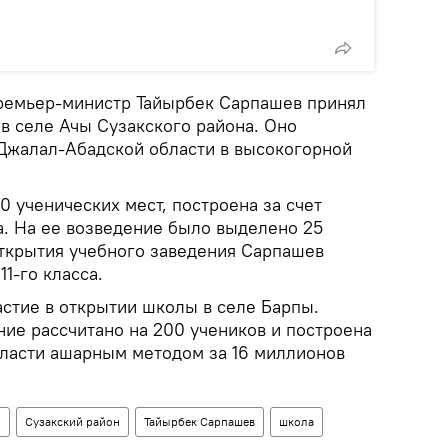
ремьер-министр Тайырбек Сарпашев принял
в селе Ачы Сузакского района. Оно
 Джалал-Абадской области в высокогорной
0 ученических мест, построена за счет
. На ее возведение было выделено 25
ткрытия учебного заведения Сарпашев
11-го класса.
астие в открытии школы в селе Барпы.
ие рассчитано на 200 учеников и построена
власти ашарным методом за 16 миллионов
о
Сузакский район
Тайырбек Сарпашев
школа