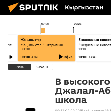
Кыргызстан
09:00
09:26
лько
Жаңылыктар
Ежедневные новос
кий бум
Жаңылыктар. Чыгарылыш
Ежедневные новост
09:00
10:00
му и как
эфир
09:00
10:00
4 мин
4 мин
Вчера
Сегодня
В высоког
Джалал-Аб
школа
09:42 02.09.2015
(обновлено:
18: