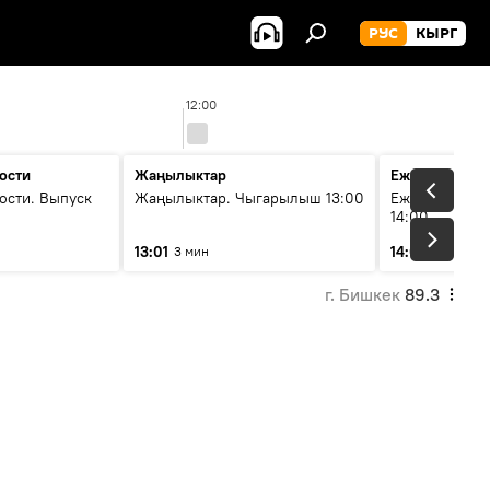
РУС
КЫРГ
12:00
ости
Жаңылыктар
Ежедневные 
ости. Выпуск
Жаңылыктар. Чыгарылыш 13:00
Ежедневные н
14:00
13:01
14:01
3 мин
3 мин
г. Бишкек
89.3