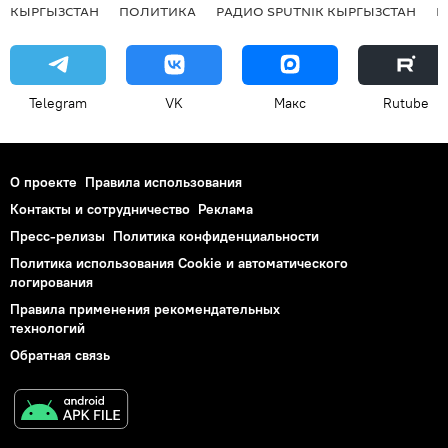
КЫРГЫЗСТАН
ПОЛИТИКА
РАДИО SPUTNIK КЫРГЫЗСТАН
Р
Telegram
VK
Макс
Rutube
О проекте
Правила использования
Контакты и сотрудничество
Реклама
Пресс-релизы
Политика конфиденциальности
Политика использования Cookie и автоматического
логирования
Правила применения рекомендательных
технологий
Обратная связь