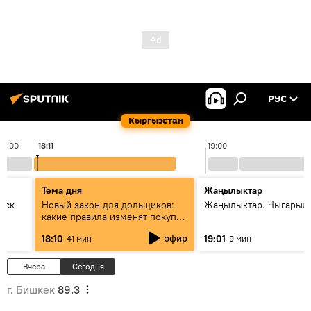
РУС
Кыргызстан
18:00
18:11
19:00
Тема дня
Жаңылыктар
уск
Новый закон для дольщиков:
Жаңылыктар. Чыгарыл
какие правила изменят покупку
квартир
эфир
18:10
19:01
41 мин
9 мин
Вчера
Сегодня
г. Бишкек
89.3