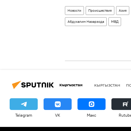
Новости
Происшествия
Азия
Абдухалим Назарзода
МВД
Кыргызстан
КЫРГЫЗСТАН
П
Telegram
VK
Макс
Rutub