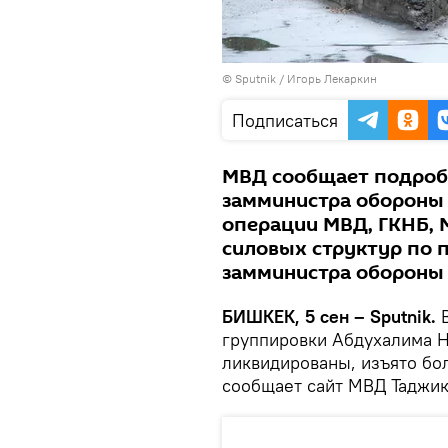
©
Sputnik
/ Игорь Лекаркин
Подписаться
МВД сообщает подробн
замминистра обороны
операции МВД, ГКНБ, 
силовых структур по 
замминистра обороны
БИШКЕК, 5 сен – Sputnik.
группировки Абдухалима Н
ликвидированы, изъято бо
сообщает сайт МВД Таджик