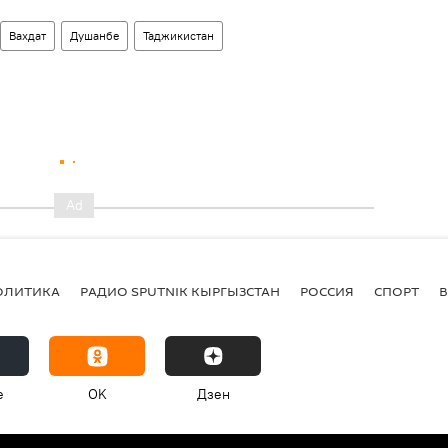
Вахдат
Душанбе
Таджикистан
ОЛИТИКА
РАДИО SPUTNIK КЫРГЫЗСТАН
РОССИЯ
СПОРТ
e
OK
Дзен