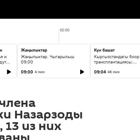
02:00
н
Жаңылыктар
Күн башат
я и
Жаңылыктар. Чыгарылыш
Кыргызстандагы боор
дут
09:00
трансплантациясы:
жетишкендиктер жана
09:00
09:04
4 мин
46 мин
келечеги
 члена
ки Назарзоды
 13 из них
ваны