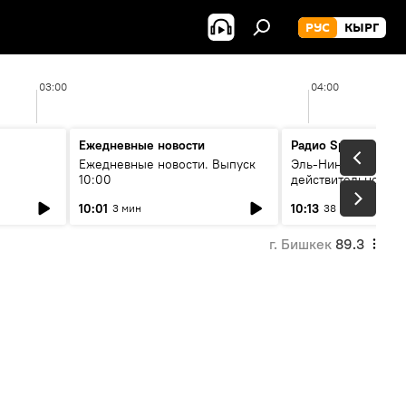
РУС
КЫРГ
03:00
04:00
Ежедневные новости
Радио Sputnik Кыр
Ежедневные новости. Выпуск
Эль-Ниньо, жара и 
10:00
действительно вли
 өнүгүү
погоду в Кыргызст
10:01
10:13
3 мин
38 мин
г. Бишкек
89.3