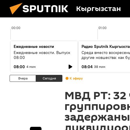
Кыргызстан
00:00
01:00
Ежедневные новости
Радио Sputnik Кыргызста
Ежедневные новости. Выпуск
Среда вместо воскресень
08:00
другие новшества: как бу
проходить выборы в КР?
08:00
08:04
4 мин
38 мин
Вчера
Сегодня
К эфиру
МВД РТ: 32
группиров
задержаны,
ликвидиро