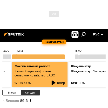
РУС
Кыргызстан
12:00
12:12
13:00
Максимальный репост
Жаңылыктар
уск
Каким будет цифровое
Жаңылыктар. Чыгарыл
сельское хозяйство ЕАЭС
эфир
12:08
13:01
44 мин
3 мин
Вчера
Сегодня
г. Бишкек
89.3