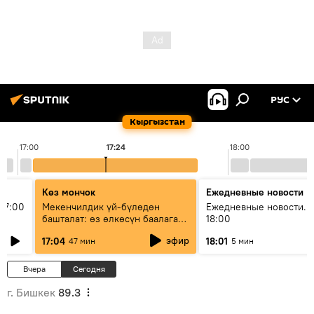
РУС
Кыргызстан
17:00
17:24
18:00
Көз мончок
Ежедневные новости
17:00
Мекенчилдик үй-бүлөдөн
Ежедневные новости. 
башталат: өз өлкөсүн баалаган
18:00
муунду кантип тарбиялоо
эфир
17:04
18:01
47 мин
5 мин
керек?
Вчера
Сегодня
г. Бишкек
89.3