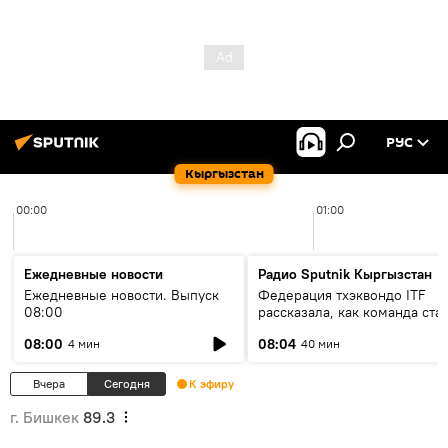
РУС
Кыргызстан
00:00
01:00
Ежедневные новости
Радио Sputnik Кыргызстан
Ежедневные новости. Выпуск
Федерация тхэквондо ITF
08:00
рассказала, как команда ста
жертвой мошенников
08:00
08:04
4 мин
40 мин
Вчера
Сегодня
К эфиру
г. Бишкек
89.3