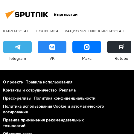
Кыргызстан
КЫРГЫЗСТАН
ПОЛИТИКА
РАДИО SPUTNIK КЫРГЫЗСТАН
Р
Telegram
VK
Макс
Rutube
О проекте
Правила использования
Контакты и сотрудничество
Реклама
Пресс-релизы
Политика конфиденциальности
Политика использования Cookie и автоматического
логирования
Правила применения рекомендательных
технологий
Обратная связь