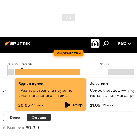
РУС
Кыргызстан
20:00
20:09
21:00
Будь в курсе
Ачык кеп
уск
«Размер страны в науке не
Сейрек кездешүүчү ку
имеет значения» — три
менен: анын миграция
эксперта о сотрудничестве
жолу эмнеден кабар б
эфир
20:05
21:05
43 мин
43 мин
России и Кыргызстана в
образовании и исследованиях
Вчера
Сегодня
г. Бишкек
89.3