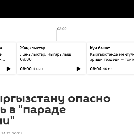
02:00
н
Жаңылыктар
Күн башат
е
Жаңылыктар. Чыгарылыш
Кыргызстанда мөңгүл
х
09:00
эриши тездеди — токт
мүмкүн эмеспи?
09:00
09:04
4 мин
46 мин
ыргызстану опасно
ь в "параде
ии"
7 14.12.2021
)