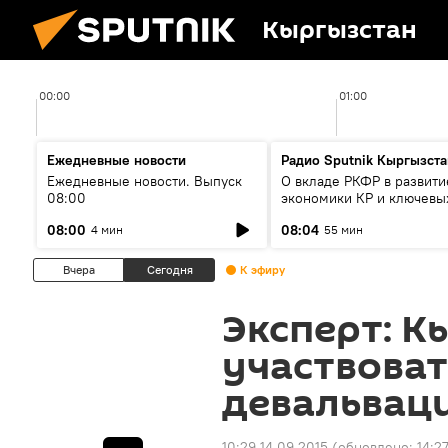
Кыргызстан
00:00
01:00
Ежедневные новости
Радио Sputnik Кыргызста
Ежедневные новости. Выпуск
О вкладе РКФР в развити
08:00
экономики КР и ключевы
секторах до 2030 года
08:00
08:04
4 мин
55 мин
Вчера
Сегодня
К эфиру
Эксперт: К
участвоват
девальвац
10:29 14.09.2015
(обновлено:
14:2