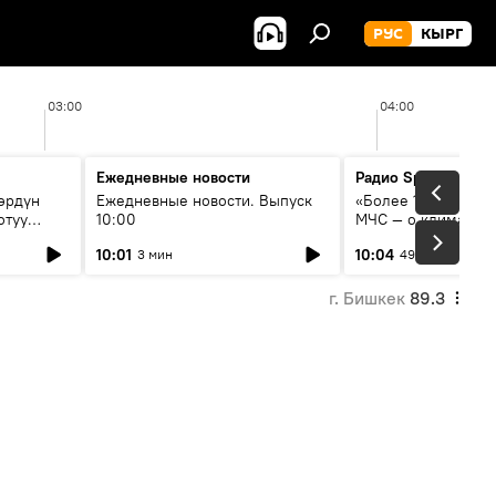
РУС
КЫРГ
03:00
04:00
Ежедневные новости
Радио Sputnik Кыр
өрдүн
Ежедневные новости. Выпуск
«Более 1200 сёл в 
отуу
10:00
МЧС — о климате, 
системе оповещен
10:01
10:04
3 мин
49 мин
населения
г. Бишкек
89.3