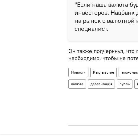
"Если наша валюта бу
инвесторов. Нацбанк 
на рынок с валютной 
специалист.
Он также подчеркнул, что
необходимо, чтобы не пот
Новости
Кыргызстан
экономик
валюта
девальвация
рубль