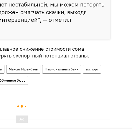
дет нестабильной, мы можем потерять
должен смягчать скачки, выходя
интервенцией", — отметил
 плавное снижение стоимости сома
ерять экспортный потенциал страны.
а
Максат Ишенбаев
Национальный банк
экспорт
Обменное бюро