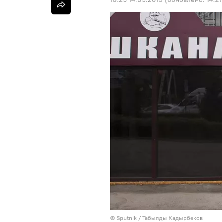
©
Sputnik / Табылды Кадырбеков