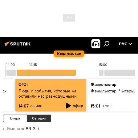
РУС
Кыргызстан
14:00
14:15
15:00
ОГО!
Жаңылыктар
уск
Люди и события, которые не
Жаңылыктар. Чыгарыл
оставили нас равнодушными
эфир
14:07
15:01
38 мин
3 мин
Вчера
Сегодня
г. Бишкек
89.3