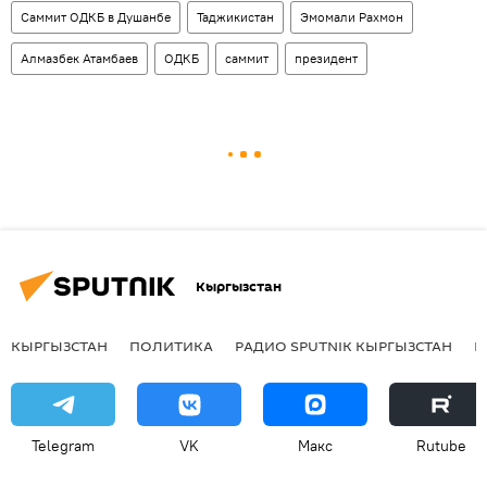
Саммит ОДКБ в Душанбе
Таджикистан
Эмомали Рахмон
Алмазбек Атамбаев
ОДКБ
саммит
президент
Кыргызстан
КЫРГЫЗСТАН
ПОЛИТИКА
РАДИО SPUTNIK КЫРГЫЗСТАН
Р
Telegram
VK
Макс
Rutube