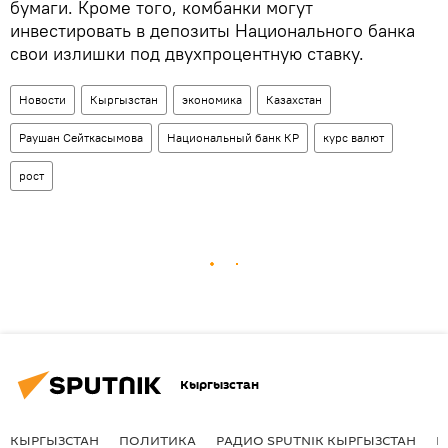
бумаги. Кроме того, комбанки могут
инвестировать в депозиты Национального банка
свои излишки под двухпроцентную ставку.
Новости
Кыргызстан
экономика
Казахстан
Раушан Сейткасымова
Национальный банк КР
курс валют
рост
Кыргызстан
КЫРГЫЗСТАН
ПОЛИТИКА
РАДИО SPUTNIK КЫРГЫЗСТАН
Р