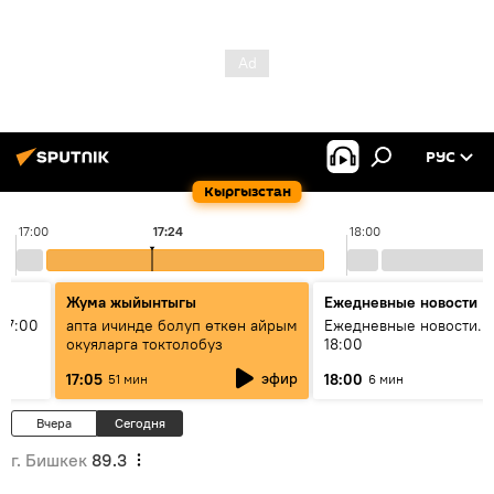
РУС
Кыргызстан
17:00
17:24
18:00
Жума жыйынтыгы
Ежедневные новости
17:00
апта ичинде болуп өткөн айрым
Ежедневные новости. 
окуяларга токтолобуз
18:00
эфир
17:05
18:00
51 мин
6 мин
Вчера
Сегодня
г. Бишкек
89.3