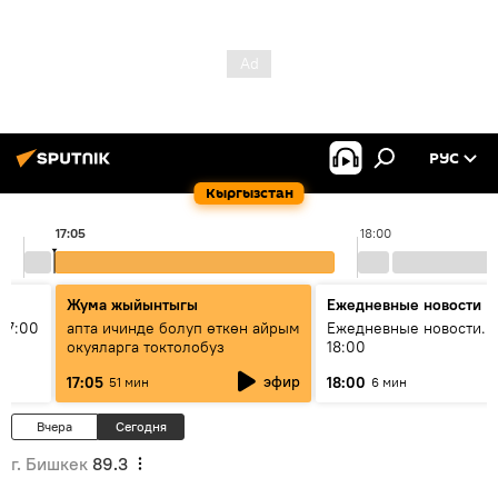
РУС
Кыргызстан
17:05
18:00
Жума жыйынтыгы
Ежедневные новости
17:00
апта ичинде болуп өткөн айрым
Ежедневные новости. 
окуяларга токтолобуз
18:00
эфир
17:05
18:00
51 мин
6 мин
Вчера
Сегодня
г. Бишкек
89.3