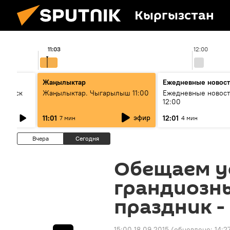
Кыргызстан
11:03
12:00
Жаңылыктар
Ежедневные новос
Выпуск
Жаңылыктар. Чыгарылыш 11:00
Ежедневные новост
12:00
эфир
11:01
12:01
7 мин
4 мин
Вчера
Сегодня
Обещаем у
грандиозн
праздник -
15:00 18.09.2015
(обновлено:
14:2