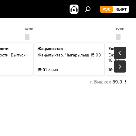
РУС
КЫРГ
14:00
15:00
ости
Жаңылыктар
Ежедневные 
ости. Выпуск
Жаңылыктар. Чыгарылыш 15:00
Ежедневные н
16:00
15:01
16:01
3 мин
3 мин
г. Бишкек
89.3