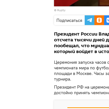
Воспроизвести
©
Ruptly
видео
Подписаться
Президент России Вла
отсчета тысячи дней 
пообещал, что мундиа
который войдет в ист
Церемония запуска часов о
чемпионата мира по футбо
площади в Москве. Часы з
турнира.
Президент РФ на церемонии
достойно принять чемпиона