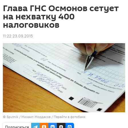
Глава ГНС Осмонов сетует
на нехватку 400
налоговиков
11:22 23.09.2015
©
Sputnik
/ Михаил Мордасов
/
Перейти в фотобанк
Подписаться