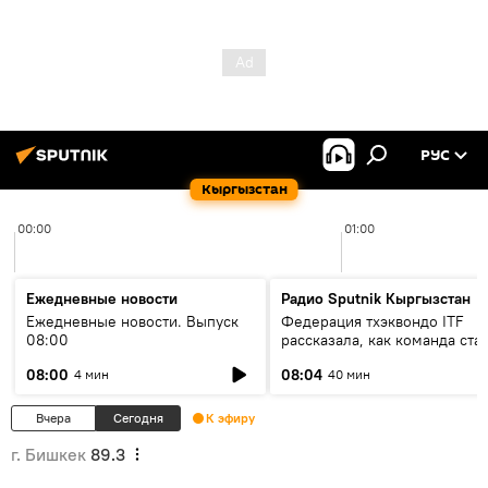
РУС
Кыргызстан
00:00
01:00
Ежедневные новости
Радио Sputnik Кыргызстан
Ежедневные новости. Выпуск
Федерация тхэквондо ITF
08:00
рассказала, как команда ста
жертвой мошенников
08:00
08:04
4 мин
40 мин
Вчера
Сегодня
К эфиру
г. Бишкек
89.3