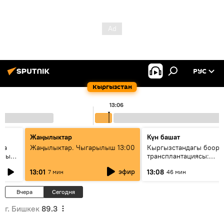
РУС
Кыргызстан
13:06
Жаңылыктар
Күн башат
ела
Жаңылыктар. Чыгарылыш 13:00
Кыргызстандагы боор
еных
трансплантациясы:
жетишкендиктер жана 
эфир
13:01
13:08
7 мин
46 мин
келечеги
Вчера
Сегодня
г. Бишкек
89.3