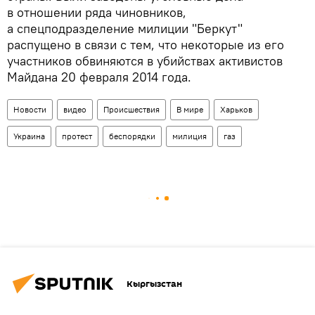
в отношении ряда чиновников,
а спецподразделение милиции "Беркут"
распущено в связи с тем, что некоторые из его
участников обвиняются в убийствах активистов
Майдана 20 февраля 2014 года.
Новости
видео
Происшествия
В мире
Харьков
Украина
протест
беспорядки
милиция
газ
Кыргызстан