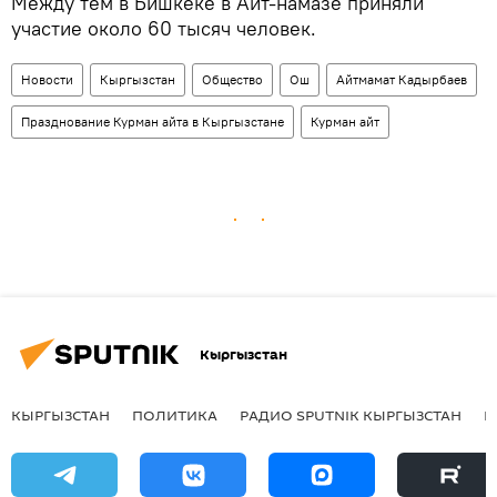
Между тем в Бишкеке в Айт-намазе приняли
участие около 60 тысяч человек.
Новости
Кыргызстан
Общество
Ош
Айтмамат Кадырбаев
Празднование Курман айта в Кыргызстане
Курман айт
Кыргызстан
КЫРГЫЗСТАН
ПОЛИТИКА
РАДИО SPUTNIK КЫРГЫЗСТАН
Р