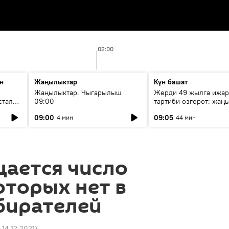
02:00
н
Жаңылыктар
Күн башат
F
Жаңылыктар. Чыгарылыш
Жерди 49 жылга ижар
стала
09:00
тартиби өзгөрөт: жаңы
эмнени көздөйт?
09:00
09:05
4 мин
44 мин
щается число
оторых нет в
бирателей
 14.12.2021
)