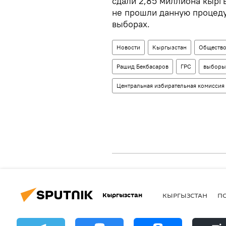
сдали 2,85 миллиона кыргы
не прошли данную процеду
выборах.
Новости
Кыргызстан
Обществ
Рашид Бекбасаров
ГРС
выборы
Центральная избирательная комиссия
Кыргызстан
КЫРГЫЗСТАН
П