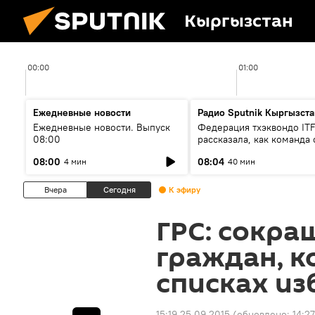
Кыргызстан
00:00
01:00
Ежедневные новости
Радио Sputnik Кыргызста
Ежедневные новости. Выпуск
Федерация тхэквондо IT
08:00
рассказала, как команда 
жертвой мошенников
08:00
08:04
4 мин
40 мин
Вчера
Сегодня
К эфиру
ГРС: сокра
граждан, к
списках из
15:19 25.09.2015
(обновлено:
14:27