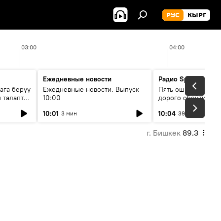
РУС
КЫРГ
03:00
04:00
Ежедневные новости
Радио Sputnik Кыр
ага берүү
Ежедневные новости. Выпуск
Пять ошибок котор
 талаптар
10:00
дорого обойтись п
жилья
10:01
10:04
3 мин
39 мин
г. Бишкек
89.3