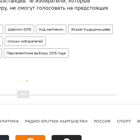
зстанцев. Те избиратели, которые
ру, не смогут голосовать на предстоящих
о
Шайлоо-2015
Ход кампании
Эльзат Кыдырмышева
списки избирателей
Парламентские выборы 2015 года
ОЛИТИКА
РАДИО SPUTNIK КЫРГЫЗСТАН
РОССИЯ
СПОРТ