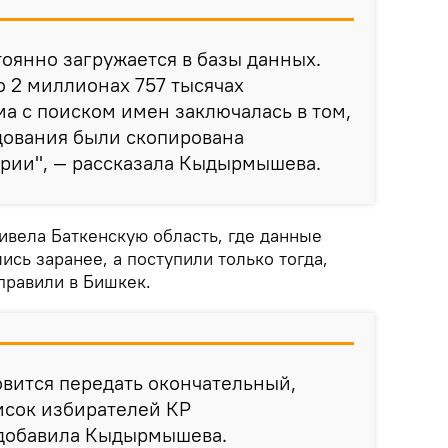
оянно загружается в базы данных.
о 2 миллионах 757 тысячах
а с поиском имен заключалась в том,
удования были скопирована
рии", — рассказала Кыдырмышева.
ивела Баткенскую область, где данные
ись заранее, а поступили только тогда,
правили в Бишкек.
овится передать окончательный,
исок избирателей КР
 добавила Кыдырмышева.