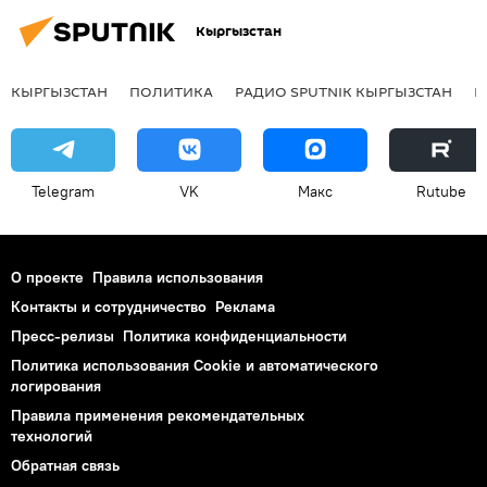
Кыргызстан
КЫРГЫЗСТАН
ПОЛИТИКА
РАДИО SPUTNIK КЫРГЫЗСТАН
Р
Telegram
VK
Макс
Rutube
О проекте
Правила использования
Контакты и сотрудничество
Реклама
Пресс-релизы
Политика конфиденциальности
Политика использования Cookie и автоматического
логирования
Правила применения рекомендательных
технологий
Обратная связь