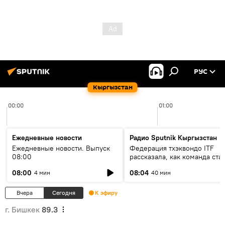
РУС
Кыргызстан
00:00
01:00
Ежедневные новости
Радио Sputnik Кыргызстан
Ежедневные новости. Выпуск
Федерация тхэквондо ITF
08:00
рассказала, как команда ста
жертвой мошенников
08:00
08:04
4 мин
40 мин
Вчера
Сегодня
К эфиру
г. Бишкек
89.3