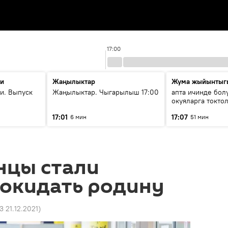
17:00
ти
Жаңылыктар
Жума жыйынтыг
и. Выпуск
Жаңылыктар. Чыгарылыш 17:00
апта ичинде бол
окуяларга токто
17:01
17:07
6 мин
51 мин
нцы стали
покидать родину
3 21.12.2021
)