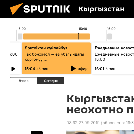
Кыргызстан
15:00
15:40
16:00
Sputnikteн сүйлөйбүз
Ежедневные новос
ыш 15:00
Так божомол — өз убагындагы
Ежедневные новост
коргонуу:
16:00
гидрометеорологиялык кызмат
эфир
15:04
16:01
45 мин
3 мин
кантип өркүндөтүлүүдө
Вчера
Сегодня
Кыргызста
неохотно 
08:32 27.09.2015
(обновлено:
16:3