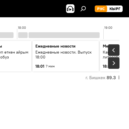
РУС
КЫРГ
18:00
19:00
ы
Ежедневные новости
Между строк
уп өткөн айрым
Ежедневные новости. Выпуск
Как кошки за
лобуз
18:00
литературу
18:01
18:08
7 мин
49 мин
г. Бишкек
89.3