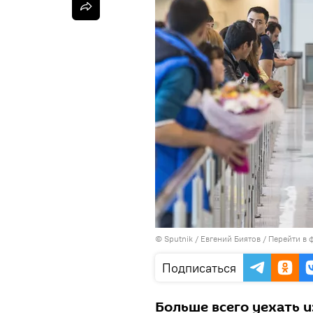
©
Sputnik
/ Евгений Биятов
/
Перейти в 
Подписаться
Больше всего уехать и