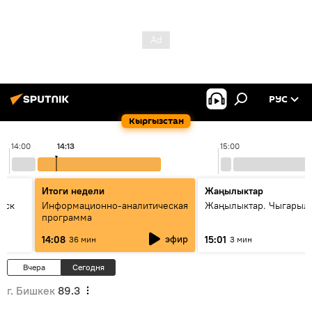
РУС
Кыргызстан
14:00
14:13
15:00
Итоги недели
Жаңылыктар
уск
Информационно-аналитическая
Жаңылыктар. Чыгарыл
программа
эфир
14:08
15:01
36 мин
3 мин
Вчера
Сегодня
г. Бишкек
89.3