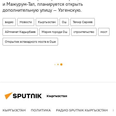
и Мажурум-Тал, планируется открыть
дополнительную улицу — Узгенскую.
видео
Новости
Кыргызстан
Ош
Темир Сариев
Айтмамат Кадырбаев
Мэрия города Ош
строительство
мост
Открытие эстакадного моста в Оше
Кыргызстан
КЫРГЫЗСТАН
ПОЛИТИКА
РАДИО SPUTNIK КЫРГЫЗСТАН
Р