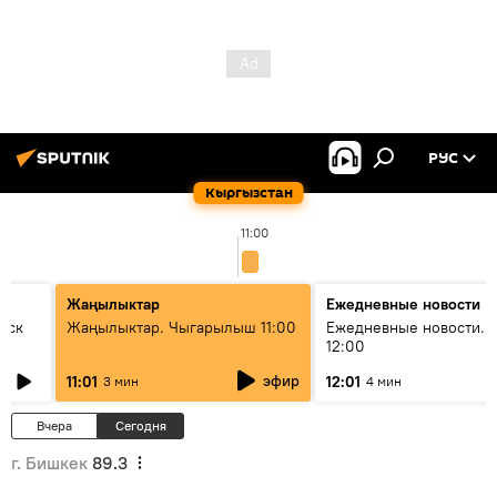
РУС
Кыргызстан
11:00
Жаңылыктар
Ежедневные новости
уск
Жаңылыктар. Чыгарылыш 11:00
Ежедневные новости. 
12:00
эфир
11:01
12:01
3 мин
4 мин
Вчера
Сегодня
г. Бишкек
89.3