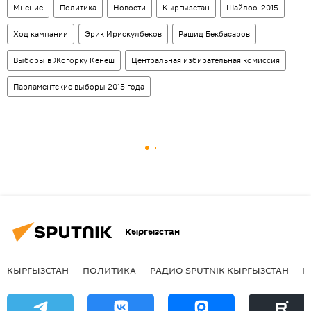
Мнение
Политика
Новости
Кыргызстан
Шайлоо-2015
Ход кампании
Эрик Ирискулбеков
Рашид Бекбасаров
Выборы в Жогорку Кенеш
Центральная избирательная комиссия
Парламентские выборы 2015 года
Кыргызстан
КЫРГЫЗСТАН
ПОЛИТИКА
РАДИО SPUTNIK КЫРГЫЗСТАН
Р