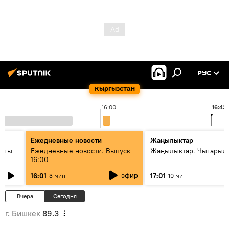
РУС
Кыргызстан
16:00
16:43
Ежедневные новости
Жаңылыктар
дагы
Ежедневные новости. Выпуск
Жаңылыктар. Чыгарыл
16:00
ызмат
эфир
16:01
17:01
3 мин
10 мин
Вчера
Сегодня
г. Бишкек
89.3