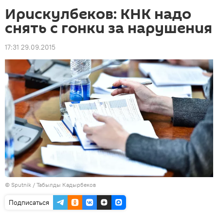
Ирискулбеков: КНК надо
снять с гонки за нарушения
17:31 29.09.2015
©
Sputnik / Табылды Кадырбеков
Подписаться