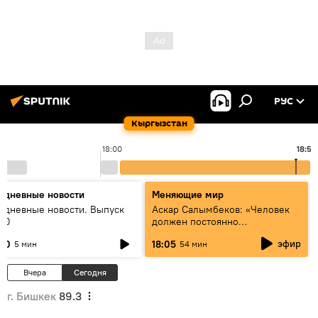
РУС
Кыргызстан
18:00
18:54
едневные новости
Меняющие мир
едневные новости. Выпуск
Аскар Салымбеков: «Человек
:00
должен постоянно
совершенствоваться»
эфир
:00
18:05
5 мин
54 мин
Вчера
Сегодня
г. Бишкек
89.3