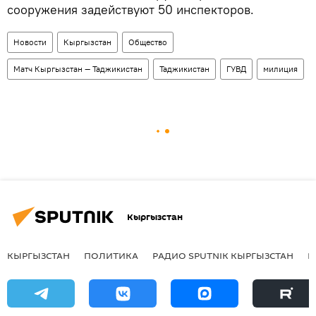
сооружения задействуют 50 инспекторов.
Новости
Кыргызстан
Общество
Матч Кыргызстан — Таджикистан
Таджикистан
ГУВД
милиция
Кыргызстан
КЫРГЫЗСТАН
ПОЛИТИКА
РАДИО SPUTNIK КЫРГЫЗСТАН
Р