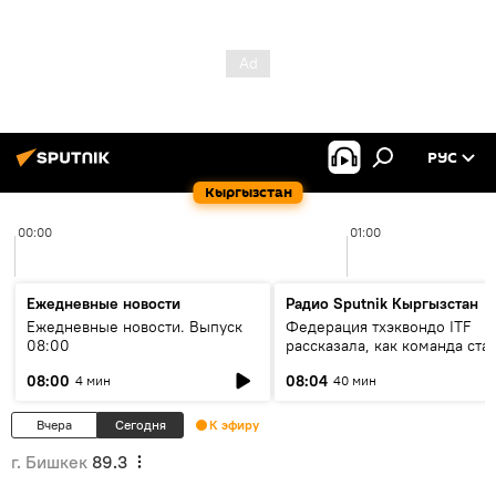
РУС
Кыргызстан
00:00
01:00
Ежедневные новости
Радио Sputnik Кыргызстан
Ежедневные новости. Выпуск
Федерация тхэквондо ITF
08:00
рассказала, как команда ста
жертвой мошенников
08:00
08:04
4 мин
40 мин
Вчера
Сегодня
К эфиру
г. Бишкек
89.3