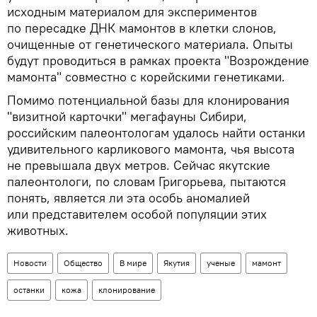
исходным материалом для экспериментов
по пересадке ДНК мамонтов в клетки слонов,
очищенные от генетического материала. Опыты
будут проводиться в рамках проекта "Возрождение
мамонта" совместно с корейскими генетиками.
Помимо потенциальной базы для клонирования
"визитной карточки" мегафауны Сибири,
российским палеонтологам удалось найти останки
удивительного карликового мамонта, чья высота
не превышала двух метров. Сейчас якутские
палеонтологи, по словам Григорьева, пытаются
понять, является ли эта особь аномалией
или представителем особой популяции этих
животных.
Новости
Общество
В мире
Якутия
ученые
мамонт
останки
кожа
клонирование