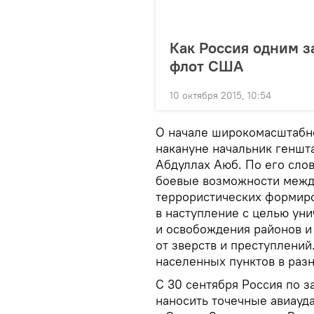
Как Россия одним з
флот США
10 октября 2015, 10:54
О начале широкомасштабно
накануне начальник геншт
Абдуллах Аюб. По его сло
боевые возможности межд
террористических формиро
в наступление с целью ун
и освобождения районов и
от зверств и преступлений
населенных пунктов в раз
С 30 сентября Россия по з
наносить точечные авиауд