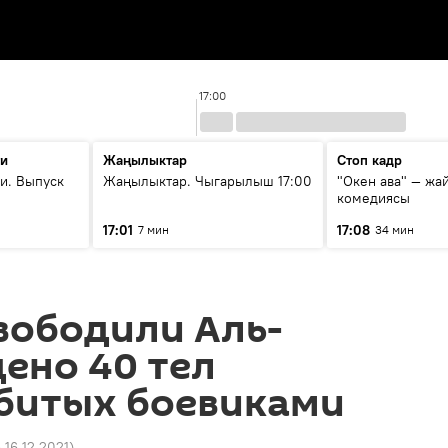
17:00
ти
Жаңылыктар
Стоп кадр
и. Выпуск
Жаңылыктар. Чыгарылыш 17:00
"Окен ава" — жа
комедиясы
17:01
17:08
7 мин
34 мин
вободили Аль-
дено 40 тел
убитых боевиками
 16.12.2021
)