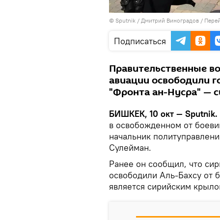
©
Sputnik
/ Дмитрий Виноградов
/
Перей
Подписаться
Правительственные во
авиации освободили го
"Фронта ан-Нусра" — с
БИШКЕК, 10 окт — Sputnik.
в освобожденном от боеви
начальник политуправлени
Сулейман.
Ранее он сообщил, что си
освободили Аль-Бахсу от б
является сирийским крыло