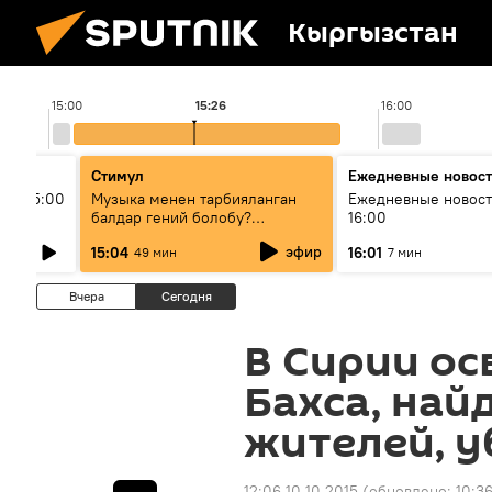
Кыргызстан
15:00
15:26
16:00
Стимул
Ежедневные новос
ыш 15:00
Музыка менен тарбияланган
Ежедневные новост
балдар гений болобу?
16:00
Кыргыздын жашоосунда
эфир
15:04
16:01
49 мин
7 мин
музыканын орду
Вчера
Сегодня
В Сирии ос
Бахса, най
жителей, 
12:06 10.10.2015
(обновлено:
10:36