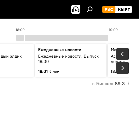
РУС
КЫРГ
18:00
19:00
Ежедневные новости
Меняющие м
йдын элдик
Ежедневные новости. Выпуск
Аскар Салымб
18:00
должен пост
совершенство
18:01
18:06
5 мин
54 мин
г. Бишкек
89.3