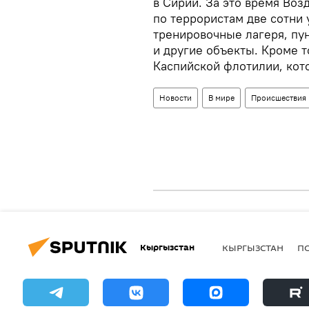
в Сирии. За это время Во
по террористам две сотни 
тренировочные лагеря, пу
и другие объекты. Кроме т
Каспийской флотилии, кот
Новости
В мире
Происшествия
Кыргызстан
КЫРГЫЗСТАН
П