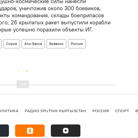
здушно-космические силы нанесли
ударов, уничтожив около 300 боевиков,
нкты командования, склады боеприпасов
ого, 26 крылатых ракет выпустили корабли
орые успешно поразили объекты ИГ.
Сирия
Аль-Бахса
Боевики
Россия
ОЛИТИКА
РАДИО SPUTNIK КЫРГЫЗСТАН
РОССИЯ
СПОРТ