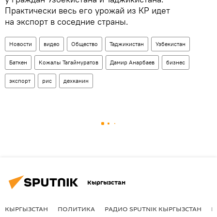
Практически весь его урожай
 из
КР идет
на экспорт в соседние страны.
Новости
видео
Общество
Таджикистан
Узбекистан
Баткен
Кожалы Тагаймуратов
Дамир Анарбаев
бизнес
экспорт
рис
дехканин
Кыргызстан
КЫРГЫЗСТАН
ПОЛИТИКА
РАДИО SPUTNIK КЫРГЫЗСТАН
Р