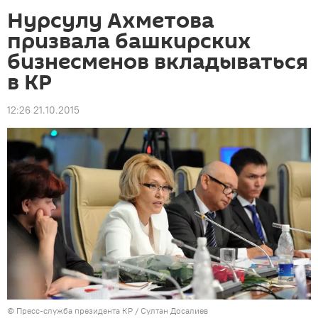
Нурсулу Ахметова
призвала башкирских
бизнесменов вкладываться
в КР
12:26 21.10.2015
©
Пресс-служба президента КР / Султан Досалиев