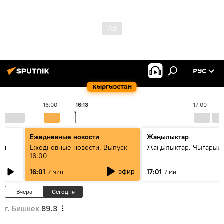
РУС
Кыргызстан
16:00
16:13
17:00
Ежедневные новости
Жаңылыктар
ан
Ежедневные новости. Выпуск
Жаңылыктар. Чыгарыл
16:00
эфир
16:01
17:01
7 мин
7 мин
Вчера
Сегодня
г. Бишкек
89.3