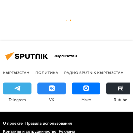
Кыргызстан
КЫРГЫЗСТАН
ПОЛИТИКА
РАДИО SPUTNIK КЫРГЫЗСТАН
Р
Telegram
VK
Макс
Rutube
О проекте
Правила использования
Контакты и сотрудничество
Реклама