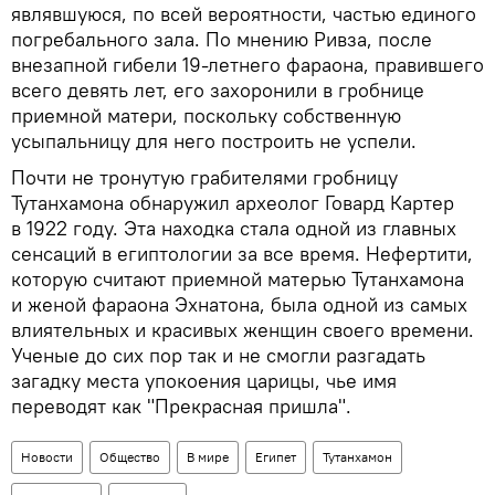
являвшуюся, по всей вероятности, частью единого
погребального зала. По мнению Ривза, после
внезапной гибели 19-летнего фараона, правившего
всего девять лет, его захоронили в гробнице
приемной матери, поскольку собственную
усыпальницу для него построить не успели.
Почти не тронутую грабителями гробницу
Тутанхамона обнаружил археолог Говард Картер
в 1922 году. Эта находка стала одной из главных
сенсаций в египтологии за все время. Нефертити,
которую считают приемной матерью Тутанхамона
и женой фараона Эхнатона, была одной из самых
влиятельных и красивых женщин своего времени.
Ученые до сих пор так и не смогли разгадать
загадку места упокоения царицы, чье имя
переводят как "Прекрасная пришла".
Новости
Общество
В мире
Египет
Тутанхамон