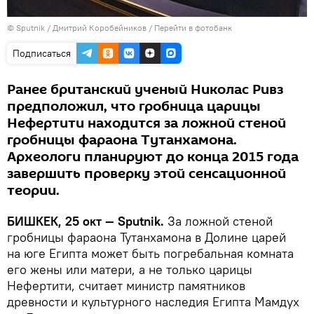
©
Sputnik
/ Дмитрий Коробейников
/
Перейти в фотобанк
Подписаться
Ранее британский ученый Николас Ривз
предположил, что гробница царицы
Нефертити находится за ложной стеной
гробницы фараона Тутанхамона.
Археологи планируют до конца 2015 года
завершить проверку этой сенсационной
теории.
БИШКЕК, 25 окт — Sputnik.
За ложной стеной
гробницы фараона Тутанхамона в Долине царей
на юге Египта может быть погребальная комната
его жены или матери, а не только царицы
Нефертити, считает министр памятников
древности и культурного наследия Египта Мамдух