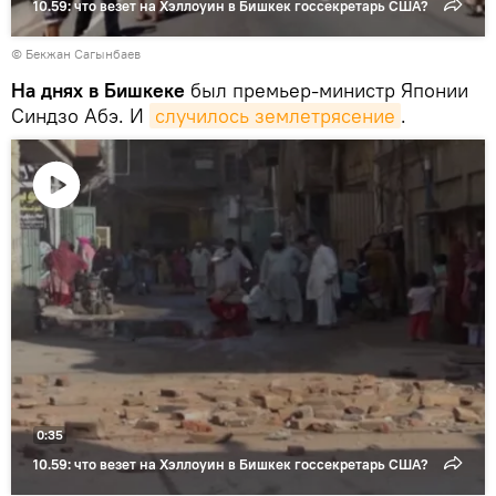
10.59: что везет на Хэллоуин в Бишкек госсекретарь США?
© Бекжан Сагынбаев
На днях в Бишкеке
был премьер-министр Японии
Синдзо Абэ. И
случилось землетрясение
.
Воспроизвести
видео
0:35
10.59: что везет на Хэллоуин в Бишкек госсекретарь США?