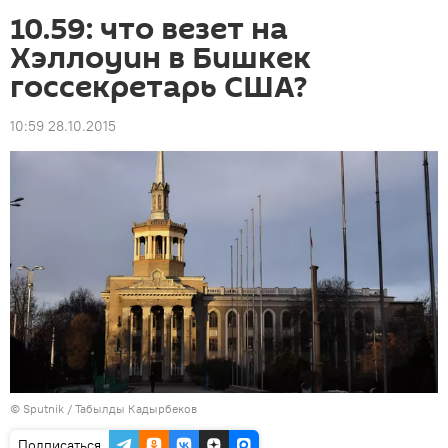
10.59: что везет на
Хэллоуин в Бишкек
госсекретарь США?
10:59 28.10.2015
©
Sputnik / Табылды Кадырбеков
Подписаться