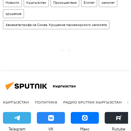
Новости
Кыргызстан
Происшествия
Египет
самолет
крушение
Авиакатастрофа на Синае. Крушение пассажирского самолета
Кыргызстан
КЫРГЫЗСТАН
ПОЛИТИКА
РАДИО SPUTNIK КЫРГЫЗСТАН
Р
Telegram
VK
Макс
Rutube