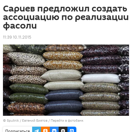
Сариев предложил создать
ассоциацию по реализации
фасоли
11:39 10.11.2015
©
Sputnik
/ Евгений Биятов
/
Перейти в фотобанк
Подписаться