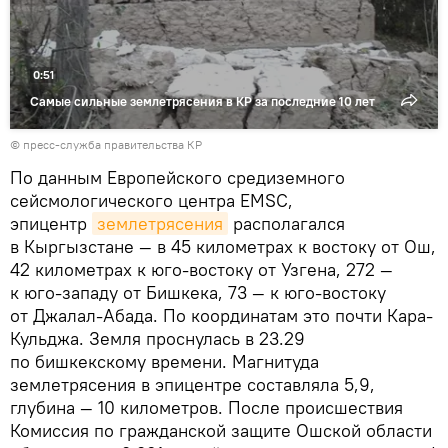
0:51
Самые сильные землетрясения в КР за последние 10 лет
© пресс-служба правительства КР
По данным Европейского средиземного
сейсмологического центра EMSC,
эпицентр
землетрясения
располагался
в Кыргызстане — в 45 километрах к востоку от Ош,
42 километрах к юго-востоку от Узгена, 272 —
к юго-западу от Бишкека, 73 — к юго-востоку
от Джалал-Абада. По координатам это почти Кара-
Кульджа. Земля проснулась в 23.29
по бишкекскому времени. Магнитуда
землетрясения в эпицентре составляла 5,9,
глубина — 10 километров. После происшествия
Комиссия по гражданской защите Ошской области