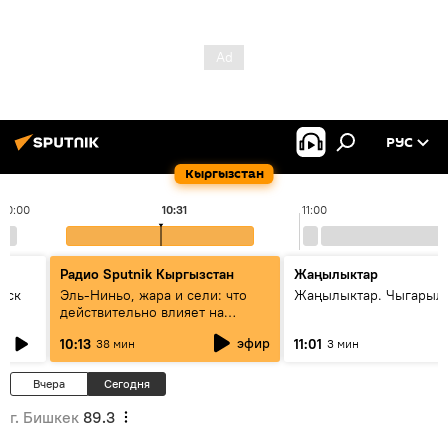
РУС
Кыргызстан
10:00
10:31
11:00
Радио Sputnik Кыргызстан
Жаңылыктар
уск
Эль-Ниньо, жара и сели: что
Жаңылыктар. Чыгарылы
действительно влияет на
погоду в Кыргызстане
эфир
10:13
11:01
38 мин
3 мин
Вчера
Сегодня
г. Бишкек
89.3