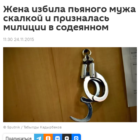
Жена избила пьяного мужа
скалкой и призналась
милиции в содеянном
11:30 24.11.2015
©
Sputnik / Табылды Кадырбеков
Подписаться