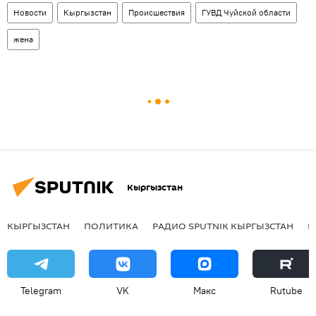
Новости
Кыргызстан
Происшествия
ГУВД Чуйской области
жена
Кыргызстан
КЫРГЫЗСТАН
ПОЛИТИКА
РАДИО SPUTNIK КЫРГЫЗСТАН
Р
Telegram
VK
Макс
Rutube