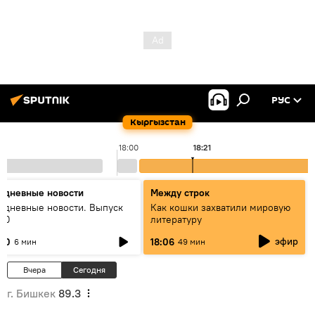
РУС
Кыргызстан
18:00
18:21
едневные новости
Между строк
едневные новости. Выпуск
Как кошки захватили мировую
:00
литературу
эфир
:00
18:06
6 мин
49 мин
Вчера
Сегодня
г. Бишкек
89.3