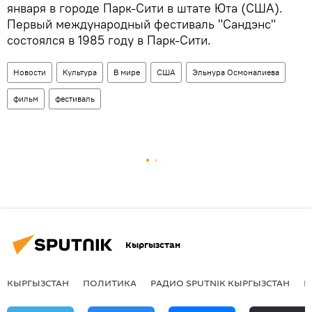
января в городе Парк-Сити в штате Юта (США).
Первый международный фестиваль "Сандэнс"
состоялся в 1985 году в Парк-Сити.
Новости
Культура
В мире
США
Эльнура Осмоналиева
фильм
фестиваль
Кыргызстан
КЫРГЫЗСТАН
ПОЛИТИКА
РАДИО SPUTNIK КЫРГЫЗСТАН
Р