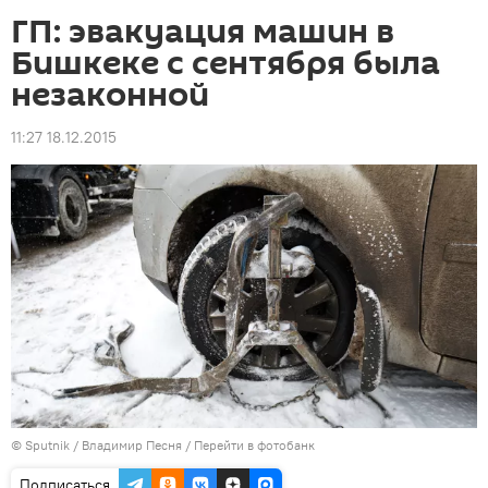
ГП: эвакуация машин в
Бишкеке c сентября была
незаконной
11:27 18.12.2015
©
Sputnik
/ Владимир Песня
/
Перейти в фотобанк
Подписаться