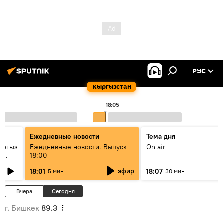
РУС
Кыргызстан
18:05
Ежедневные новости
Тема дня
ыргыз
Ежедневные новости. Выпуск
On air
н
18:00
эфир
18:01
18:07
5 мин
30 мин
Вчера
Сегодня
г. Бишкек
89.3