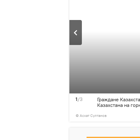
1
/3
ханов, он отдыхает в
Граждане Казахст
 праздничных выходных.
Казахстана на го
© Асхат Султанов