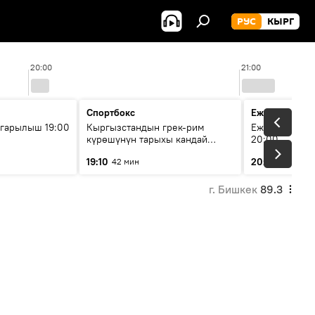
РУС
КЫРГ
20:00
21:00
Спортбокс
Ежедневные 
гарылыш 19:00
Кыргызстандын грек-рим
Ежедневные н
күрөшүнүн тарыхы кандай
20:00
башталган?
19:10
20:01
42 мин
5 мин
г. Бишкек
89.3