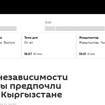
19:00
ти
Тема дня
Жаңылыктар
и. Выпуск
On air
Жаңылыктар. Чы
18:07
19:01
30 мин
9 мин
независимости
цы предпочли
 Кыргызстане
 14.12.2021
)