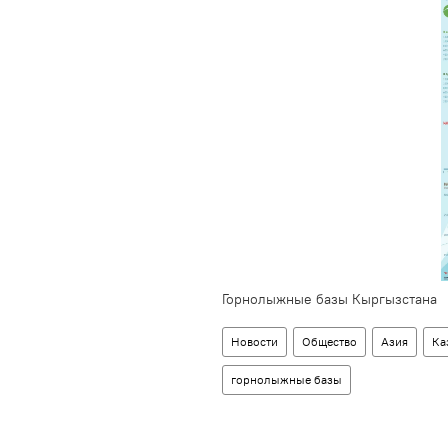
Горнолыжные базы Кыргызстана
Новости
Общество
Азия
Ка
горнолыжные базы