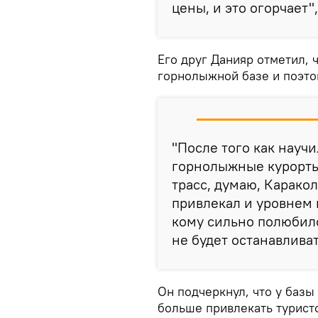
цены, и это огорчает"
Его друг Данияр отметил, 
горнолыжной базе и поэто
"После того как научи
горнолыжные курорты
трасс, думаю, Карако
привлекал и уровнем ц
кому сильно полюбилс
не будет останавливат
Он подчеркнул, что у баз
больше привлекать туристо