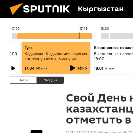
Кыргызстан
17:00
17:45
18:00
Туяк
Ежедневные новос
ыш 17:00
Кадыржан Кыдыралиев: кыргыз
Ежедневные новост
киносунун алтын муунунун
18:00
өкүлү
эфир
17:04
18:01
50 мин
5 мин
Вчера
Сегодня
Свой День 
казахстан
отметить в
15:32 18.12.2015
(обновлено:
14:27