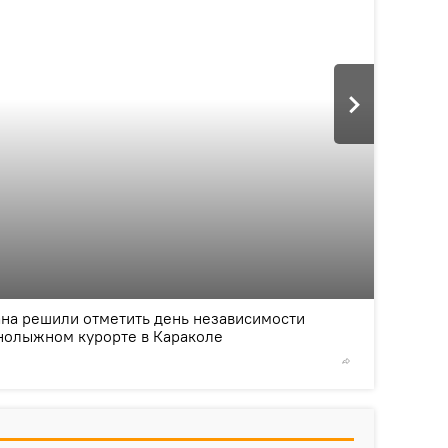
2
/3
ана решили отметить день независимости
рнолыжном курорте в Караколе
© Пётр И