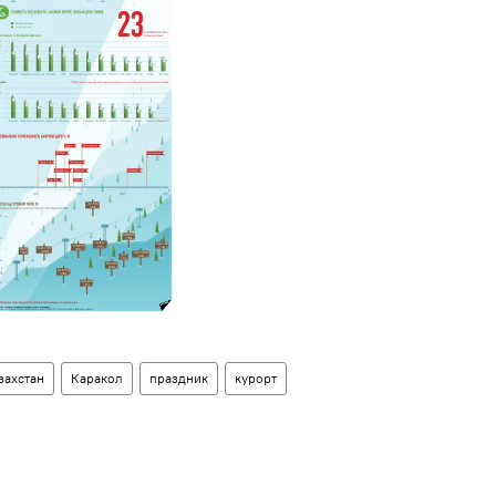
захстан
Каракол
праздник
курорт