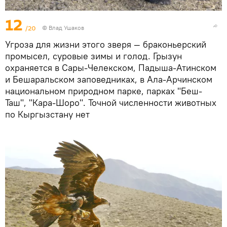
12
/20
© Влад Ушаков
Угроза для жизни этого зверя — браконьерский
промысел, суровые зимы и голод. Грызун
охраняется в Сары-Челекском, Падыша-Атинском
и Бешаральском заповедниках, в Ала-Арчинском
национальном природном парке, парках "Беш-
Таш", "Кара-Шоро". Точной численности животных
по Кыргызстану нет