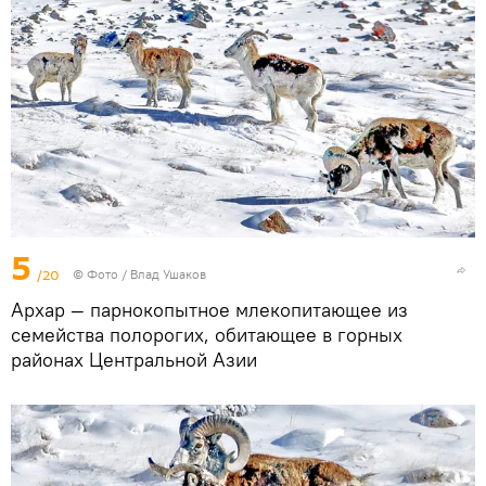
5
/20
© Фото / Влад Ушаков
Архар — парнокопытное млекопитающее из
семейства полорогих, обитающее в горных
районах Центральной Азии