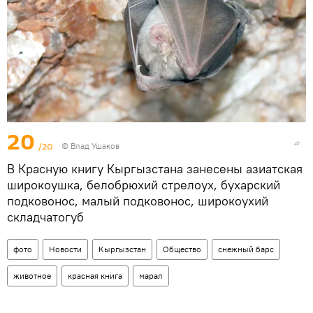
20
/20
© Влад Ушаков
В Красную книгу Кыргызстана занесены азиатская
широкоушка, белобрюхий стрелоух, бухарский
подковонос, малый подковонос, широкоухий
складчатогуб
фото
Новости
Кыргызстан
Общество
снежный барс
животное
красная книга
марал