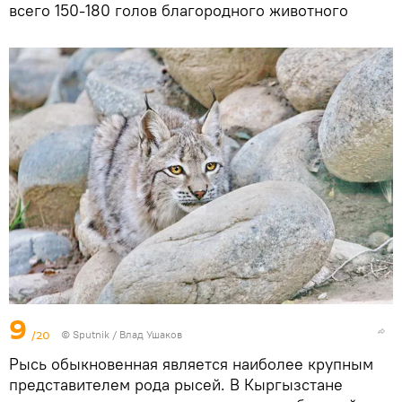
всего 150-180 голов благородного животного
9
/20
©
Sputnik
/ Влад Ушаков
Рысь обыкновенная является наиболее крупным
представителем рода рысей. В Кыргызстане