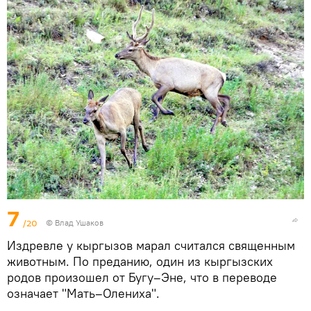
7
/20
© Влад Ушаков
Издревле у кыргызов марал считался священным
животным. По преданию, один из кыргызских
родов произошел от Бугу–Эне, что в переводе
означает "Мать–Олениха".