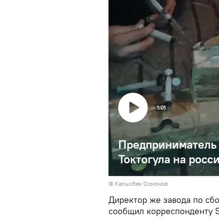
1:01
Предприниматель 
Токтогула на рос
© Калысбек Осмонов
Директор же завода по сб
сообщил корреспонденту S