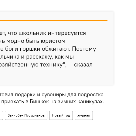
т, что школьник интересуется
нь модно быть юристом
не боги горшки обжигают. Поэтому
льчика и расскажу, как мы
зяйственную технику", — сказал
товил подарки и сувениры для подростка
т приехать в Бишкек на зимних каникулах.
о
Закирбек Пусурманов
Новый год
журнал