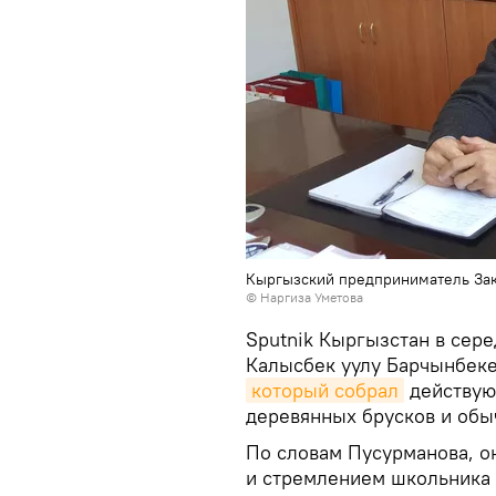
Кыргызский предприниматель За
© Наргиза Уметова
Sputnik Кыргызстан в сер
Калысбек уулу Барчынбеке 
который собрал
действую
деревянных брусков и об
По словам Пусурманова, о
и стремлением школьника 