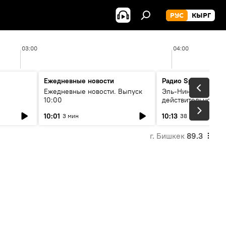
РУС
КЫРГ
03:00
04:00
Ежедневные новости
Радио Sputnik Кыр
Ежедневные новости. Выпуск
Эль-Ниньо, жара и 
10:00
действительно вли
 өнүгүү
погоду в Кыргызст
10:01
10:13
3 мин
38 мин
г. Бишкек
89.3