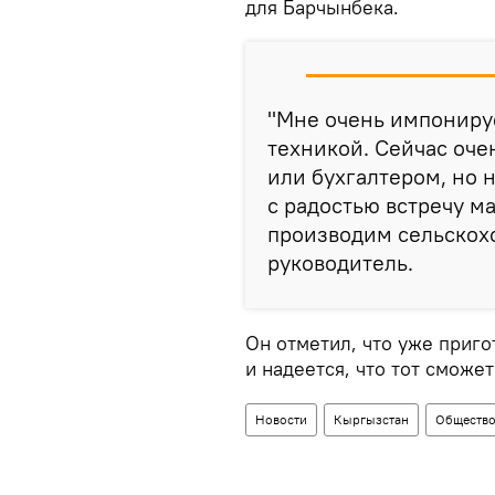
для Барчынбека.
"Мне очень импонируе
техникой. Сейчас оче
или бухгалтером, но 
с радостью встречу ма
производим сельскохо
руководитель.
Он отметил, что уже приго
и надеется, что тот сможе
Новости
Кыргызстан
Обществ