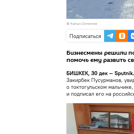
© Калыс Осмонов
Подписаться
Бизнесмены решили п
помочь ему развить св
БИШКЕК, 30 дек — Sputnik
Закирбек Пусурманов, уви
о токтогульском мальчике,
и подписал его на россий