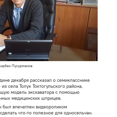
кирбек Пусурманов
едине декабря рассказал о семикласснике
из села Толук Токтогульского района,
щую модель экскаватора с помощью
ычных медицинских шприцев.
н был впечатлен видеороликом
сделать что-то полезное для односельчан.