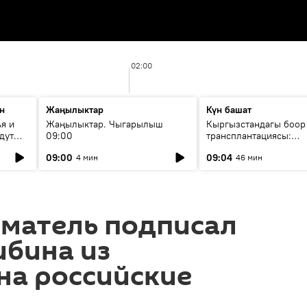
02:00
н
Жаңылыктар
Күн башат
я и
Жаңылыктар. Чыгарылыш
Кыргызстандагы боор
дут
09:00
трансплантациясы:
жетишкендиктер жана
09:00
09:04
4 мин
46 мин
келечеги
матель подписал
ибина из
на российские