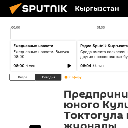
Кыргызстан
00:00
01:00
Ежедневные новости
Радио Sputnik Кыргызста
Ежедневные новости. Выпуск
Среда вместо воскресень
08:00
другие новшества: как бу
проходить выборы в КР?
08:00
08:04
4 мин
38 мин
Вчера
Сегодня
К эфиру
Предприни
юного Кул
Токтогула 
журналы