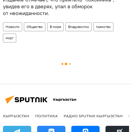
увидев его в дверях, упал в обморок
от неожиданности.
Новости
Общество
В мире
Владивосток
пьянство
морг
Кыргызстан
КЫРГЫЗСТАН
ПОЛИТИКА
РАДИО SPUTNIK КЫРГЫЗСТАН
Р