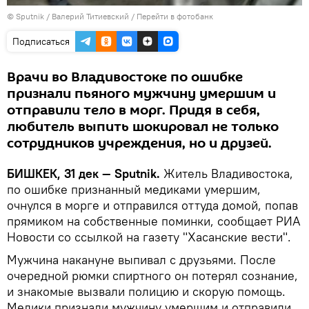
©
Sputnik
/ Валерий Титиевский
/
Перейти в фотобанк
Подписаться
Врачи во Владивостоке по ошибке
признали пьяного мужчину умершим и
отправили тело в морг. Придя в себя,
любитель выпить шокировал не только
сотрудников учреждения, но и друзей.
БИШКЕК, 31 дек — Sputnik.
Житель Владивостока,
по ошибке признанный медиками умершим,
очнулся в морге и отправился оттуда домой, попав
прямиком на собственные поминки, сообщает РИА
Новости со ссылкой на газету "Хасанские вести".
Мужчина накануне выпивал с друзьями. После
очередной рюмки спиртного он потерял сознание,
и знакомые вызвали полицию и скорую помощь.
Медики признали мужчину умершим и отправили