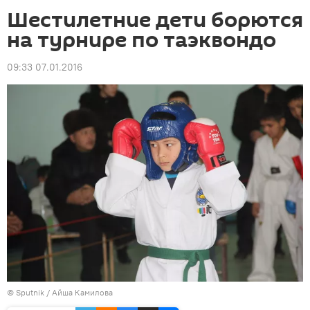
Шестилетние дети борются
на турнире по таэквондо
09:33 07.01.2016
©
Sputnik
/ Айша Камилова