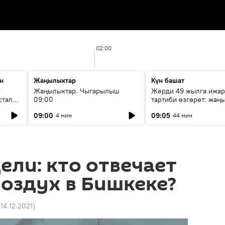
02:00
н
Жаңылыктар
Күн башат
F
Жаңылыктар. Чыгарылыш
Жерди 49 жылга ижар
стала
09:00
тартиби өзгөрөт: жаңы
эмнени көздөйт?
09:00
09:05
4 мин
44 мин
ели: кто отвечает
воздух в Бишкеке?
 14.12.2021
)