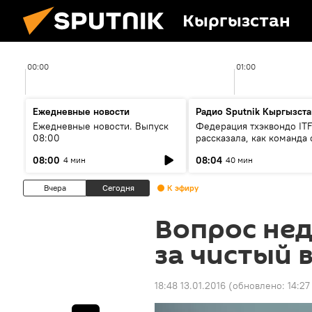
Кыргызстан
00:00
01:00
Ежедневные новости
Радио Sputnik Кыргызста
Ежедневные новости. Выпуск
Федерация тхэквондо IT
08:00
рассказала, как команда 
жертвой мошенников
08:00
08:04
4 мин
40 мин
Вчера
Сегодня
К эфиру
Вопрос нед
за чистый 
18:48 13.01.2016
(обновлено:
14:27