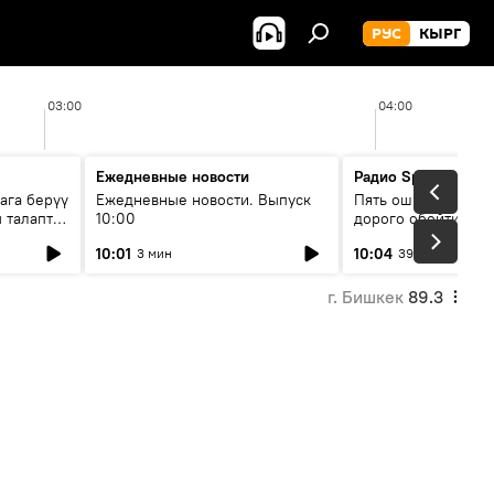
РУС
КЫРГ
03:00
04:00
Ежедневные новости
Радио Sputnik Кыр
ага берүү
Ежедневные новости. Выпуск
Пять ошибок котор
 талаптар
10:00
дорого обойтись п
жилья
10:01
10:04
3 мин
39 мин
г. Бишкек
89.3