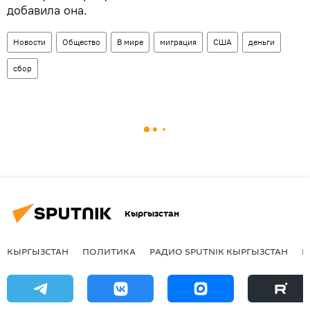
добавила она.
Новости
Общество
В мире
миграция
США
деньги
сбор
Кыргызстан
КЫРГЫЗСТАН
ПОЛИТИКА
РАДИО SPUTNIK КЫРГЫЗСТАН
Р