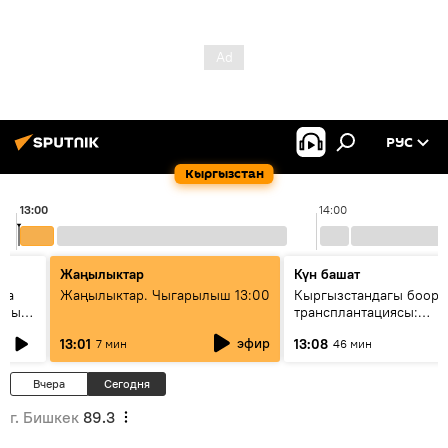
РУС
Кыргызстан
13:00
14:00
Жаңылыктар
Күн башат
ела
Жаңылыктар. Чыгарылыш 13:00
Кыргызстандагы боор
еных
трансплантациясы:
жетишкендиктер жана 
эфир
13:01
13:08
7 мин
46 мин
келечеги
Вчера
Сегодня
г. Бишкек
89.3