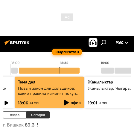
РУС
Кыргызстан
18:00
18:32
19:00
Тема дня
Жаңылыктар
уск
Новый закон для дольщиков:
Жаңылыктар. Чыгарыл
какие правила изменят покупку
квартир
эфир
18:06
19:01
41 мин
9 мин
Вчера
Сегодня
г. Бишкек
89.3