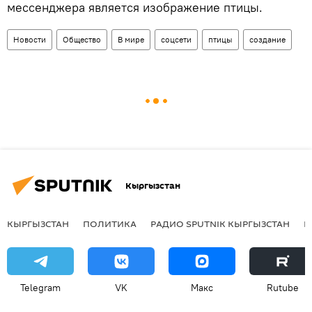
мессенджера является изображение птицы.
Новости
Общество
В мире
соцсети
птицы
создание
Кыргызстан
КЫРГЫЗСТАН
ПОЛИТИКА
РАДИО SPUTNIK КЫРГЫЗСТАН
Р
Telegram
VK
Макс
Rutube