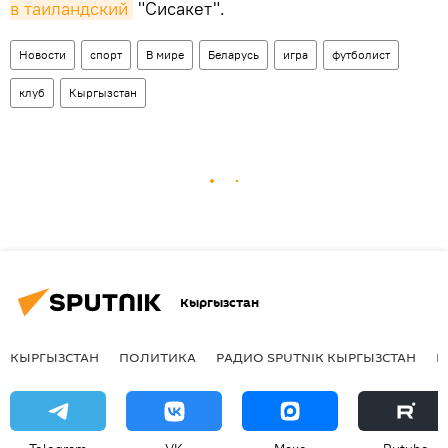
в таиландский
"Сисакет".
Новости
спорт
В мире
Беларусь
игра
футболист
клуб
Кыргызстан
Кыргызстан
КЫРГЫЗСТАН
ПОЛИТИКА
РАДИО SPUTNIK КЫРГЫЗСТАН
Р