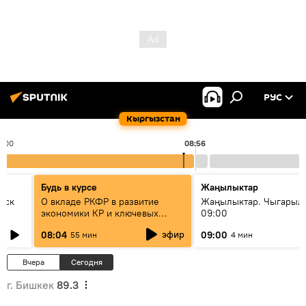
РУС
Кыргызстан
8:00
08:56
Будь в курсе
Жаңылыктар
уск
О вкладе РКФР в развитие
Жаңылыктар. Чыгары
экономики КР и ключевых
09:00
секторах до 2030 года
эфир
08:04
09:00
55 мин
4 мин
Вчера
Сегодня
г. Бишкек
89.3