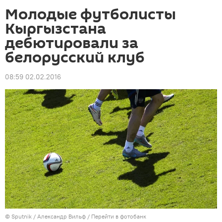
Молодые футболисты
Кыргызстана
дебютировали за
белорусский клуб
08:59 02.02.2016
©
Sputnik
/ Александр Вильф
/
Перейти в фотобанк