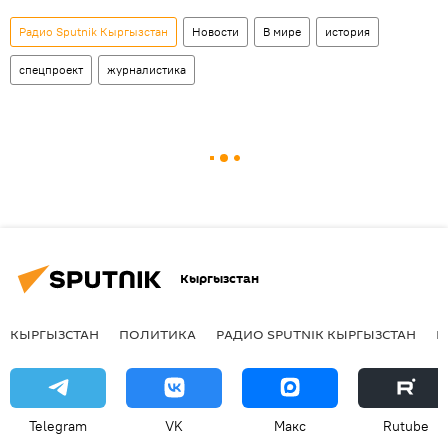
Радио Sputnik Кыргызстан
Новости
В мире
история
спецпроект
журналистика
Кыргызстан
КЫРГЫЗСТАН
ПОЛИТИКА
РАДИО SPUTNIK КЫРГЫЗСТАН
Р
Telegram
VK
Макс
Rutube