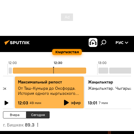
РУС
Кыргызстан
12:00
12:30
13:00
Максимальный репост
Жаңылыктар
уск
От Таш-Кумыра до Оксфорда.
Жаңылыктар. Чыгарыл
История одного кыргызского
динозавра
эфир
12:03
13:01
49 мин
7 мин
Вчера
Сегодня
г. Бишкек
89.3