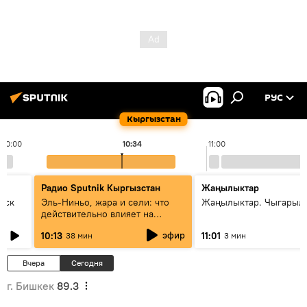
РУС
Кыргызстан
10:00
10:34
11:00
Радио Sputnik Кыргызстан
Жаңылыктар
уск
Эль-Ниньо, жара и сели: что
Жаңылыктар. Чыгарылы
действительно влияет на
погоду в Кыргызстане
эфир
10:13
11:01
38 мин
3 мин
Вчера
Сегодня
г. Бишкек
89.3