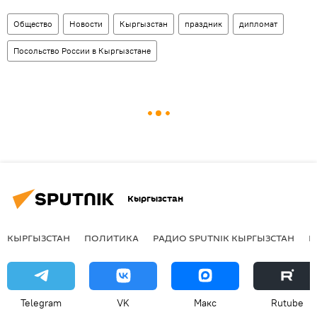
Общество
Новости
Кыргызстан
праздник
дипломат
Посольство России в Кыргызстане
Кыргызстан
КЫРГЫЗСТАН
ПОЛИТИКА
РАДИО SPUTNIK КЫРГЫЗСТАН
Р
Telegram
VK
Макс
Rutube