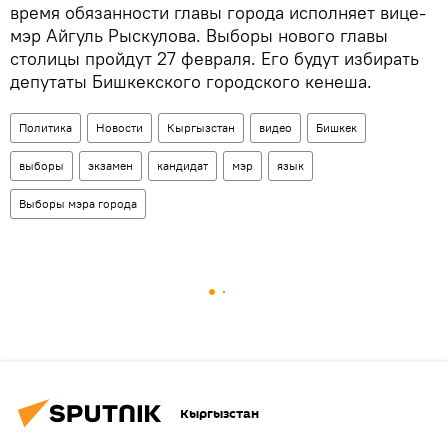
время обязанности главы города исполняет вице-
мэр Айгуль Рыскулова. Выборы нового главы
столицы пройдут 27 февраля. Его будут избирать
депутаты Бишкекского городского кенеша.
Политика
Новости
Кыргызстан
видео
Бишкек
выборы
экзамен
кандидат
мэр
язык
Выборы мэра города
Кыргызстан