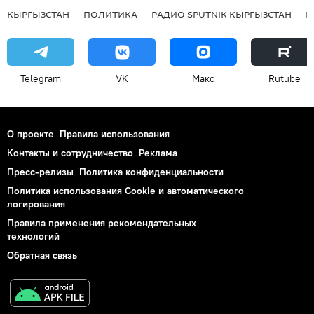
КЫРГЫЗСТАН
ПОЛИТИКА
РАДИО SPUTNIK КЫРГЫЗСТАН
Р
Telegram
VK
Макс
Rutube
О проекте
Правила использования
Контакты и сотрудничество
Реклама
Пресс-релизы
Политика конфиденциальности
Политика использования Cookie и автоматического
логирования
Правила применения рекомендательных
технологий
Обратная связь