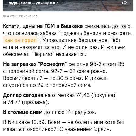
журналиста — уикенд в КР
© Актан Темирканов
Кстати, цены на ГСМ в Бишкеке
снизились до того,
что появилась забава "поджечь бензин и смотреть,
как он горит
". Удовольствие бесплатное. Тебя
еще и накормят за это. И не один раз. И жильем
обеспечат. "Тюрьмо" называется.
На заправках "Роснефти"
сегодня 95-й стоит 35
с половиной сома. 92-й — 32 сома ровно.
Восьмидесятый — по 30,5 сома. И дизель
спустился до 29 с половиной сома.
Доллар сегодня
на отметках 74,43 (покупка)
и 74,77 (продажа).
В столице днем
до плюс 14 градусов.
В Бишкеке 10.59. Всем — не болеть или хотя бы
мазаться оксолинкой. С уважением Эркин.