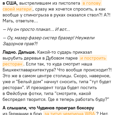
в США,
выстрелившем из пистолета
в голову 
своей матери
, сразу же хочется спросить, а как
вообще у спиногрыза в руках оказался ствол?! А?!
Мать, ответьте…
— Ну он просто плакал… И вот…
— Оу, мазер фазер систер бразер! Неужели
Задорнов прав?!
Ладно. Дальше.
Какой-то сударь приказал
вырубить деревья в Дубовом парке
и построить 
ресторан
. Если так, то куда смотрит наша
Бишкекглавархитектура? Что вообще происходит?!
Это же в самом центре столицы. Скоро, наверное,
уже и "Белый дом" начнут сносить, типа "тут будет
ресторан". И президент тогда будет постить
в Фейсбуке фотки, типа "смотрите, какой
беспредел творится. Где я теперь работать буду?"
А слышали, что Чудинов проиграл боксеру
из Германии в бою
за титул чемпиона WBA
? Нет,