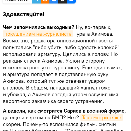
Здравствуйте!
Чем запомнились выходные?
Ну, во-первых,
покушением на журналиста
Турата Акимова.
Возможно, редактора оппозиционной газеты
попытались "либо убить, либо сделать калекой" —
использовали арматуру. Целились в голову. Но
реакция спасла Акимова. Уклон в сторону,
и железка рвет ухо журналисту. Еще один взмах,
и арматура попадает в подставленную руку
Акимова, который тут же отвечает ударом
в голову. В общем, нападавший хапнул тоже
и убежал, а Акимов сегодня утром озвучил имя
вероятного заказчика своего устранения.
А видели, как смотрится Сариев в военной форме,
да еще и верхом на БМП? Нет?
Так смотрите же
скорей. Почему-то вспомнился фильм, снятый
по Чингизу Айтматову, — "Солдатенок". А вообще