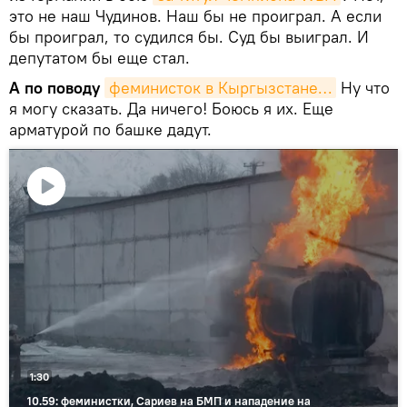
это не наш Чудинов. Наш бы не проиграл. А если
бы проиграл, то судился бы. Суд бы выиграл. И
депутатом бы еще стал.
А по поводу
феминисток
в Кыргызстане…
Ну что
я могу сказать. Да ничего! Боюсь я их. Еще
арматурой по башке дадут.
Воспроизвести
видео
1:30
10.59: феминистки, Сариев на БМП и нападение на