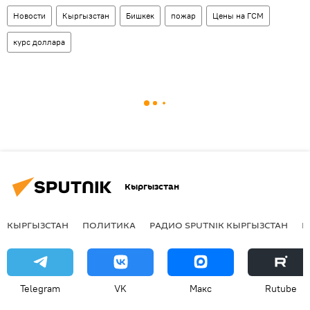
Новости
Кыргызстан
Бишкек
пожар
Цены на ГСМ
курс доллара
Кыргызстан
КЫРГЫЗСТАН
ПОЛИТИКА
РАДИО SPUTNIK КЫРГЫЗСТАН
Р
Telegram
VK
Макс
Rutube