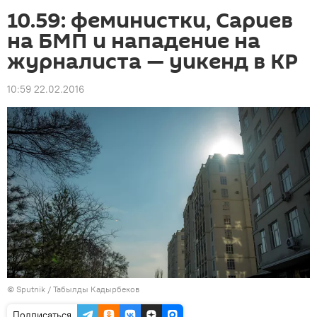
10.59: феминистки, Сариев
на БМП и нападение на
журналиста — уикенд в КР
10:59 22.02.2016
©
Sputnik / Табылды Кадырбеков
Подписаться